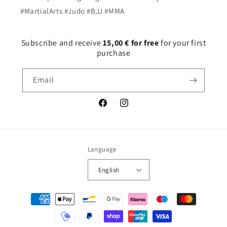
#MartialArts #Judo #BJJ #MMA
Subscribe and receive
15,00 € for free
for your first
purchase
Email
Facebook
Instagram
Language
English
Payment
methods