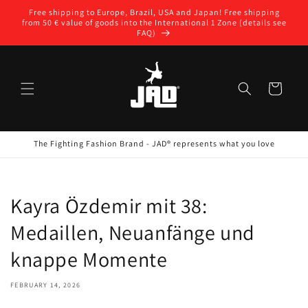
Skip to
Free shipping to Europe, Brazil, USA and Japan! Free shipping
content
from 50 € value of goods into the International 1 Zone (details see
FAQ)
Cart
The Fighting Fashion Brand - JAD® represents what you love
Kayra Özdemir mit 38:
Medaillen, Neuanfänge und
knappe Momente
FEBRUARY 14, 2026