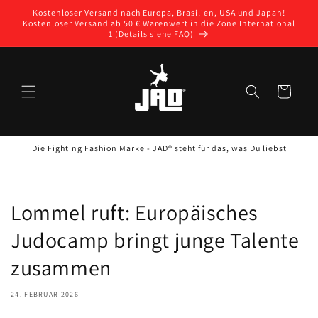
Direkt
Kostenloser Versand nach Europa, Brasilien, USA und Japan!
zum
Kostenloser Versand ab 50 € Warenwert in die Zone International
Inhalt
1 (Details siehe FAQ)
Warenkorb
Die Fighting Fashion Marke - JAD® steht für das, was Du liebst
Lommel ruft: Europäisches
Judocamp bringt junge Talente
zusammen
24. FEBRUAR 2026