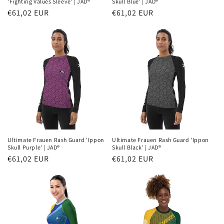
'Fighting Values Sleeve' | JAD®
Skull Blue' | JAD®
Normaler
€61,02 EUR
Normaler
€61,02 EUR
Preis
Preis
Ultimate Frauen Rash Guard 'Ippon
Ultimate Frauen Rash Guard 'Ippon
Skull Purple' | JAD®
Skull Black' | JAD®
Normaler
€61,02 EUR
Normaler
€61,02 EUR
Preis
Preis