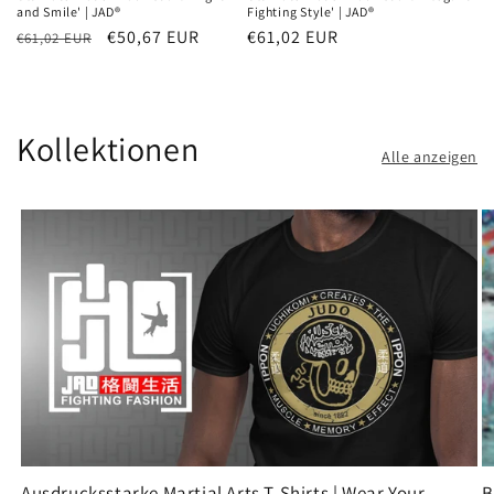
and Smile' | JAD®
Fighting Style' | JAD®
Normaler
Verkaufspreis
€50,67 EUR
Normaler
€61,02 EUR
€61,02 EUR
Preis
Preis
Kollektionen
Alle anzeigen
Ausdrucksstarke Martial Arts T-Shirts | Wear Your
B