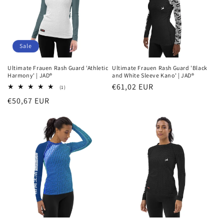
Sale
Ultimate Frauen Rash Guard 'Athletic
Ultimate Frauen Rash Guard 'Black
Harmony' | JAD®
and White Sleeve Kano' | JAD®
Normaler
€61,02 EUR
1
(1)
Bewertungen
Preis
Verkaufspreis
€50,67 EUR
insgesamt