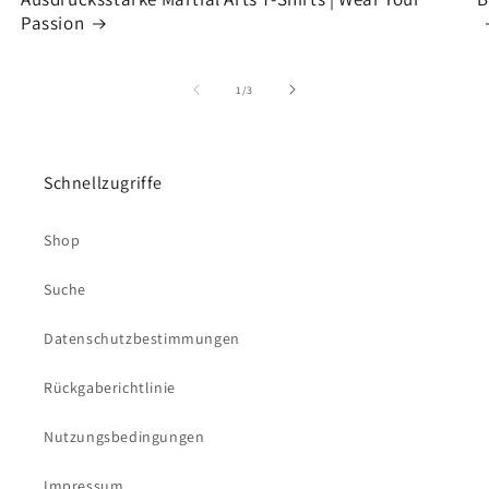
Passion
von
1
/
3
Schnellzugriffe
Shop
Suche
Datenschutzbestimmungen
Rückgaberichtlinie
Nutzungsbedingungen
Impressum