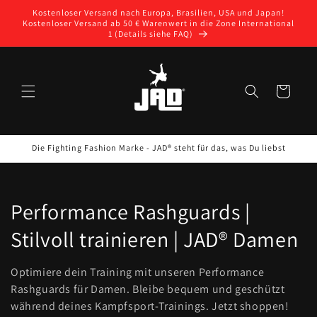
Direkt
Kostenloser Versand nach Europa, Brasilien, USA und Japan!
zum
Kostenloser Versand ab 50 € Warenwert in die Zone International
Inhalt
1 (Details siehe FAQ)
Warenkorb
Die Fighting Fashion Marke - JAD® steht für das, was Du liebst
K
Performance Rashguards |
a
Stilvoll trainieren | JAD® Damen
t
Optimiere dein Training mit unseren Performance
e
Rashguards für Damen. Bleibe bequem und geschützt
während deines Kampfsport-Trainings. Jetzt shoppen!