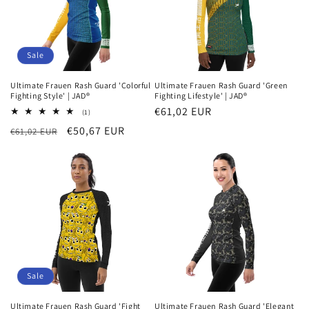
Sale
Ultimate Frauen Rash Guard 'Colorful
Ultimate Frauen Rash Guard 'Green
Fighting Style' | JAD®
Fighting Lifestyle' | JAD®
Normaler
€61,02 EUR
1
(1)
Bewertungen
Preis
Normaler
Verkaufspreis
€50,67 EUR
€61,02 EUR
insgesamt
Preis
Sale
Ultimate Frauen Rash Guard 'Fight
Ultimate Frauen Rash Guard 'Elegant