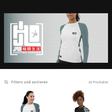
g
o
r
i
e
:
Filtern und sortieren
16 Produkte