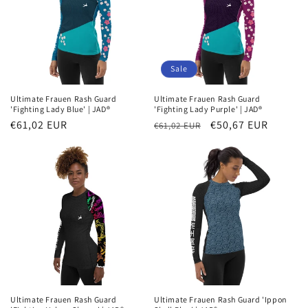
Sale
Ultimate Frauen Rash Guard
Ultimate Frauen Rash Guard
'Fighting Lady Blue' | JAD®
'Fighting Lady Purple' | JAD®
Normaler
€61,02 EUR
Normaler
Verkaufspreis
€50,67 EUR
€61,02 EUR
Preis
Preis
Ultimate Frauen Rash Guard
Ultimate Frauen Rash Guard 'Ippon