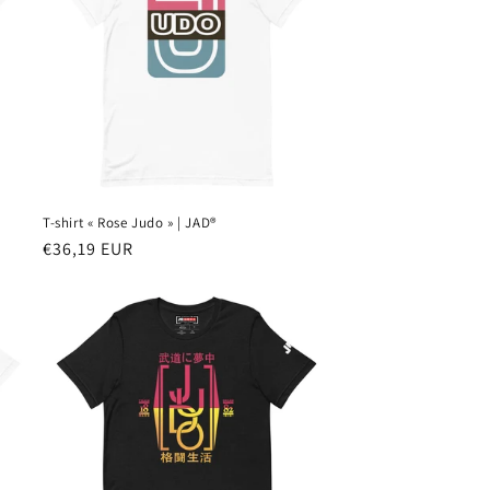
T-shirt « Rose Judo » | JAD®
Prix
€36,19 EUR
habituel