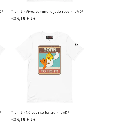
D®
T-shirt « Vivez comme le judo rose » | JAD®
Prix
€36,19 EUR
habituel
®
T-shirt « Né pour se battre » | JAD®
Prix
€36,19 EUR
habituel