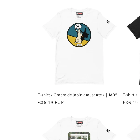
habitu
T-shirt « Ombre de lapin amusante » | JAD®
T-shirt «
Prix
€36,19 EUR
Prix
€36,19
habituel
habitu