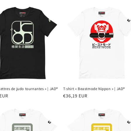
el
 Lettres de judo tournantes » | JAD®
T-shirt « Beastmode Nippon » | JAD®
 EUR
Prix
€36,19 EUR
el
habituel