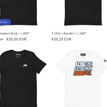
otion
 Respect Kanji » | JAD®
T-shirt « Randori » | JAD®
Prix
€30,00 EUR
Prix
€36,19 EUR
UR
el
promotionnel
habituel