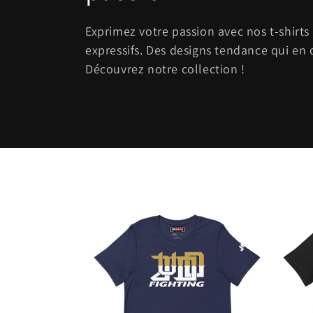
l
Exprimez votre passion avec nos t-shirts
expressifs. Des designs tendance qui en 
e
Découvrez notre collection !
c
t
i
o
n
: