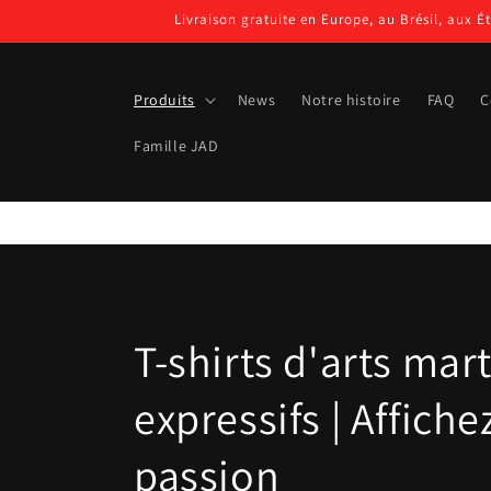
et passer
Livraison gratuite en Europe, au Brésil, aux É
au
contenu
Produits
News
Notre histoire
FAQ
C
Famille JAD
C
T-shirts d'arts mar
o
expressifs | Affiche
l
passion