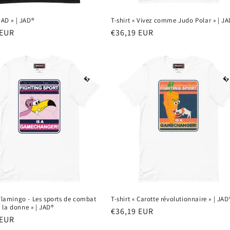
 JAD » | JAD®
T-shirt « Vivez comme Judo Polar » | JA
 EUR
Prix
€36,19 EUR
el
habituel
 Flamingo - Les sports de combat
T-shirt « Carotte révolutionnaire » | JAD
 la donne » | JAD®
Prix
€36,19 EUR
 EUR
habituel