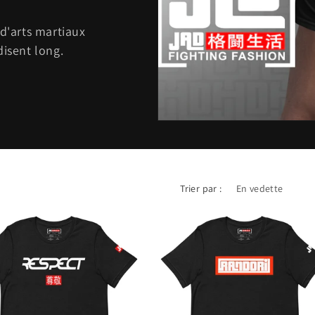
 d'arts martiaux
disent long.
Trier par :