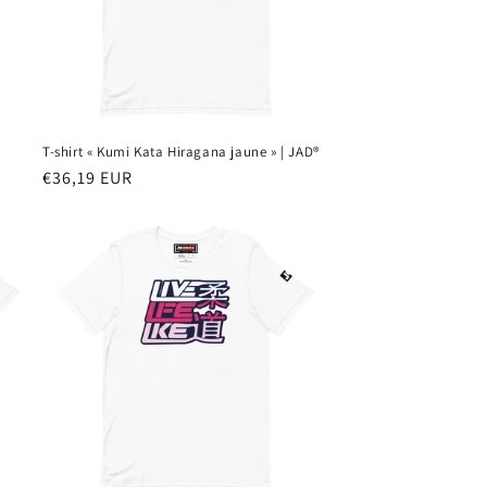
T-shirt « Kumi Kata Hiragana jaune » | JAD®
Prix
€36,19 EUR
habituel