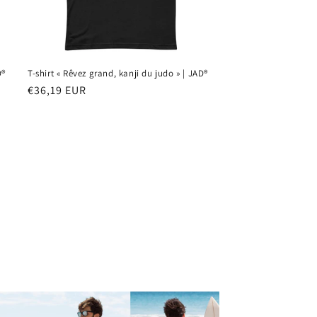
D®
T-shirt « Rêvez grand, kanji du judo » | JAD®
Prix
€36,19 EUR
habituel