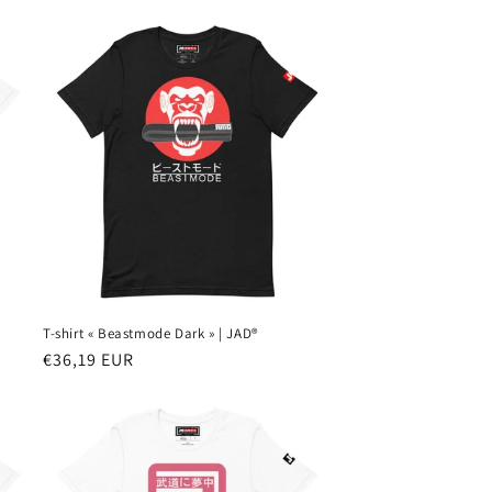
T-shirt « Beastmode Dark » | JAD®
Prix
€36,19 EUR
habituel