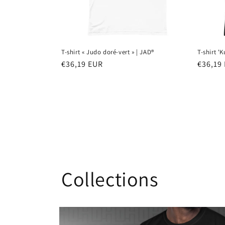
T-shirt « Judo doré-vert » | JAD®
T-shirt '
Prix
€36,19 EUR
Prix
€36,19
habituel
habitu
Collections