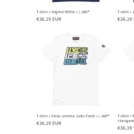
T-shirt « Hajime White » | JAD®
T-shirt «
Prix
€36,19 EUR
Prix
€36,19
habituel
habitu
T-shirt « Vivez comme Judo Fresh » | JAD®
T-shirt «
changent
Prix
€36,19 EUR
Prix
€36,19
habituel