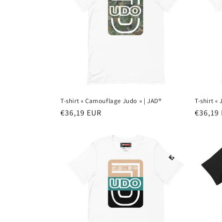
T-shirt « Camouflage Judo » | JAD®
T-shirt «
Prix
€36,19 EUR
Prix
€36,19
habituel
habitu