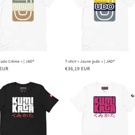
 Judo Crème » | JAD®
T-shirt « Jaune judo » | JAD®
 EUR
Prix
€36,19 EUR
el
habituel