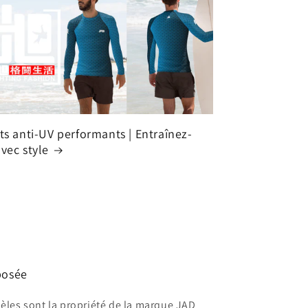
ts anti-UV performants | Entraînez-
vec style
posée
èles sont la propriété de la marque JAD