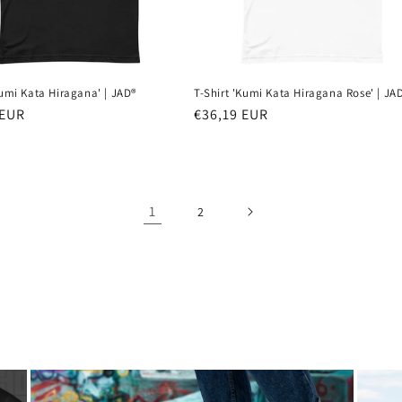
Kumi Kata Hiragana' | JAD®
T-Shirt 'Kumi Kata Hiragana Rose' | JA
 EUR
Prix
€36,19 EUR
el
habituel
1
2