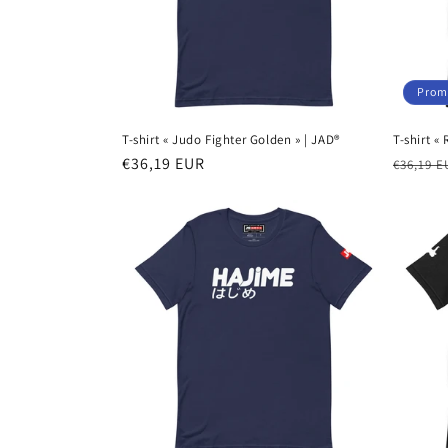
Prom
T-shirt « Judo Fighter Golden » | JAD®
T-shirt «
Prix
€36,19 EUR
Prix
€36,19 E
habituel
habitu