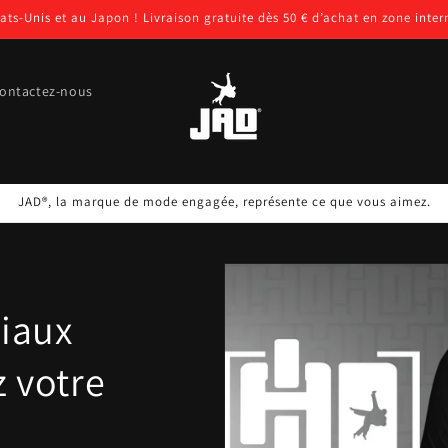
tats-Unis et au Japon ! Livraison gratuite dès 50 € d’achat en zone inter
ontactez-nous
JAD®, la marque de mode engagée, représente ce que vous aimez.
tiaux
z votre