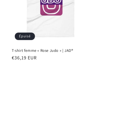
Épuisé
T-shirt femme « Rose Judo » | JAD®
Prix
€36,19 EUR
habituel