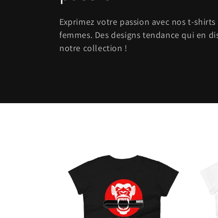
l
Exprimez votre passion avec nos t-shirts
femmes. Des designs tendance qui en di
e
notre collection !
c
t
i
o
n
: