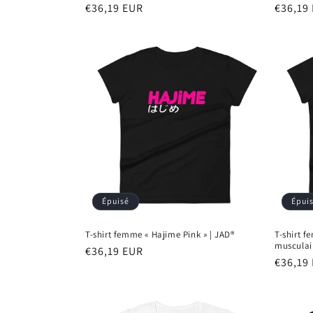
Prix
€36,19 EUR
Prix
€36,19
habituel
habitu
Épuisé
Épui
T-shirt femme « Hajime Pink » | JAD®
T-shirt f
musculair
Prix
€36,19 EUR
Prix
€36,19
habituel
habitu