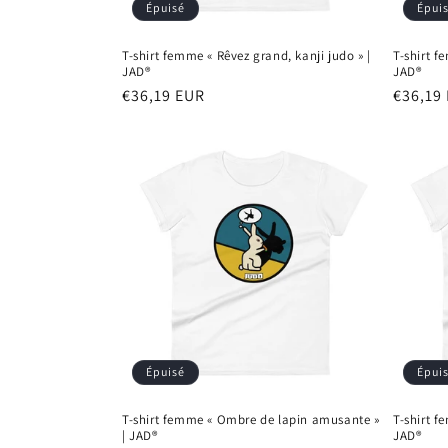
Épuisé
Épui
T-shirt femme « Rêvez grand, kanji judo » |
T-shirt f
JAD®
JAD®
Prix
€36,19 EUR
Prix
€36,19
habituel
habitu
Épuisé
Épui
T-shirt femme « Ombre de lapin amusante »
T-shirt 
| JAD®
JAD®