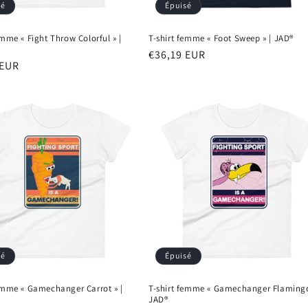
sé
Épuisé
emme « Fight Throw Colorful » |
T-shirt femme « Foot Sweep » | JAD®
Prix
€36,19 EUR
 EUR
habituel
el
sé
Épuisé
femme « Gamechanger Carrot » |
T-shirt femme « Gamechanger Flamingo
JAD®