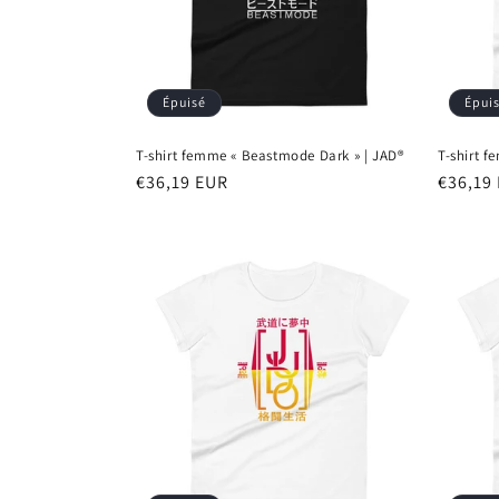
Épuisé
Épui
T-shirt femme « Beastmode Dark » | JAD®
T-shirt 
Prix
€36,19 EUR
Prix
€36,19
habituel
habitu