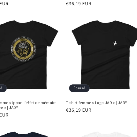
 EUR
Prix
€36,19 EUR
el
habituel
sé
Épuisé
emme « Ippon l'effet de mémoire
T-shirt femme « Logo JAD » | JAD®
e » | JAD®
Prix
€36,19 EUR
 EUR
habituel
el