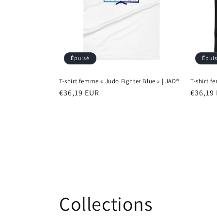
Épuisé
Épui
T-shirt femme « Judo Fighter Blue » | JAD®
T-shirt f
Prix
€36,19 EUR
Prix
€36,19
habituel
habitu
Collections