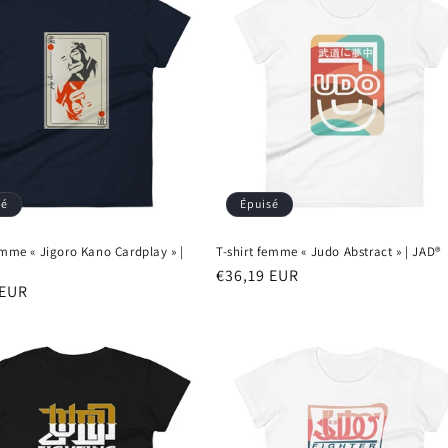
sé
Épuisé
emme « Jigoro Kano Cardplay » |
T-shirt femme « Judo Abstract » | JAD®
Prix
€36,19 EUR
 EUR
habituel
el