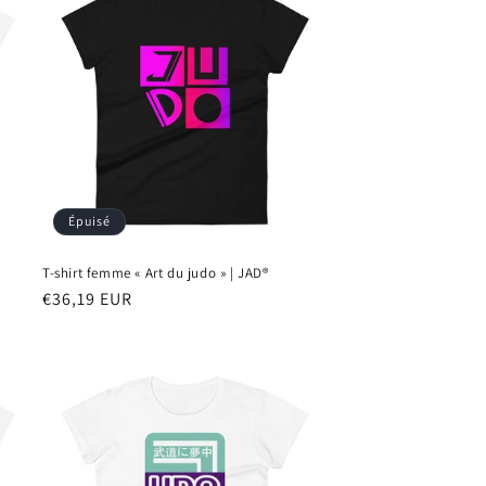
Épuisé
T-shirt femme « Art du judo » | JAD®
Prix
€36,19 EUR
habituel