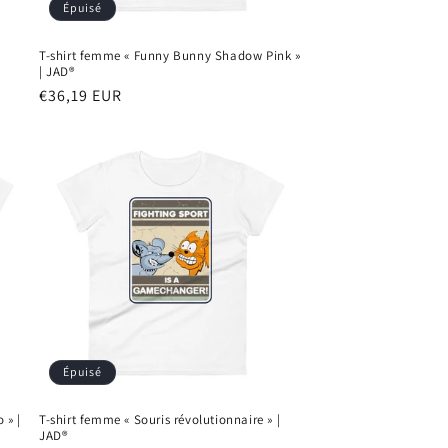
Épuisé
T-shirt femme « Funny Bunny Shadow Pink »
| JAD®
Prix
€36,19 EUR
habituel
Épuisé
 » |
T-shirt femme « Souris révolutionnaire » |
JAD®