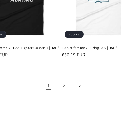
sé
Épuisé
emme « Judo Fighter Golden » | JAD®
T-shirt femme « Judogue » | JAD®
 EUR
Prix
€36,19 EUR
el
habituel
1
2