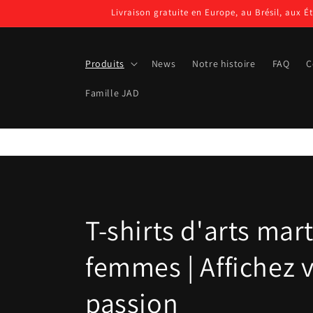
et passer
Livraison gratuite en Europe, au Brésil, aux É
au
contenu
Produits
News
Notre histoire
FAQ
C
Famille JAD
C
T-shirts d'arts mar
o
femmes | Affichez 
l
passion