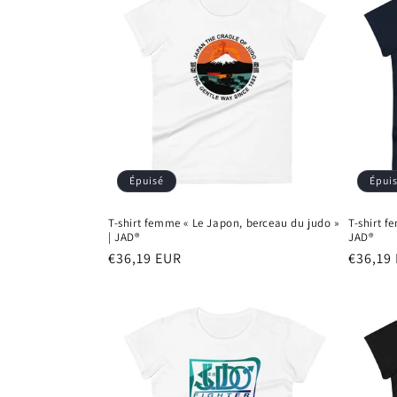
Épuisé
Épui
T-shirt femme « Le Japon, berceau du judo »
T-shirt f
| JAD®
JAD®
Prix
€36,19 EUR
Prix
€36,19
habituel
habitu