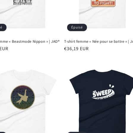
sé
Épuisé
femme « Beastmode Nippon » | JAD®
T-shirt femme « Née pour se battre » | 
 EUR
Prix
€36,19 EUR
el
habituel