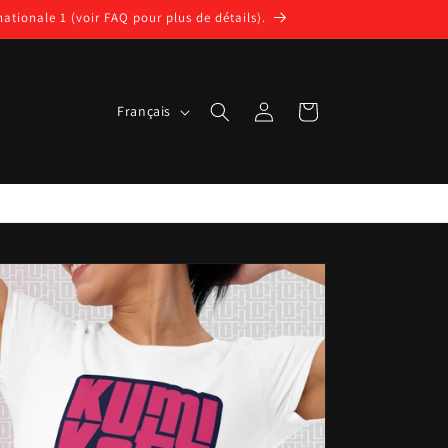
nationale 1 (voir FAQ pour plus de détails).
L
Connexion
Panier
Français
a
n
g
u
e