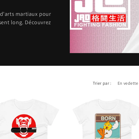
 d'arts martiaux pour
sent long. Découvrez
Trier par :