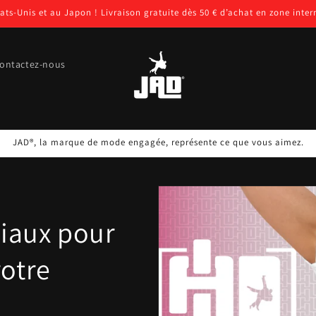
tats-Unis et au Japon ! Livraison gratuite dès 50 € d’achat en zone inter
ontactez-nous
JAD®, la marque de mode engagée, représente ce que vous aimez.
tiaux pour
votre