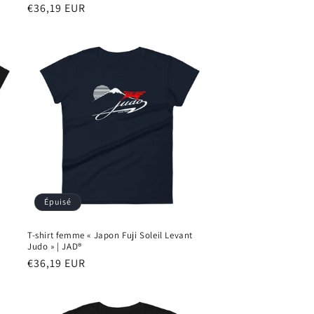
Prix
€36,19 EUR
habituel
Épuisé
T-shirt femme « Japon Fuji Soleil Levant
Judo » | JAD®
Prix
€36,19 EUR
habituel