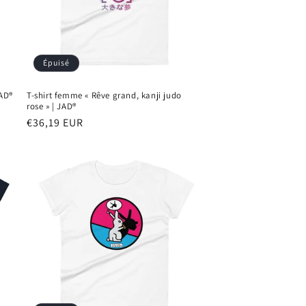
Épuisé
JAD®
T-shirt femme « Rêve grand, kanji judo
rose » | JAD®
Prix
€36,19 EUR
habituel